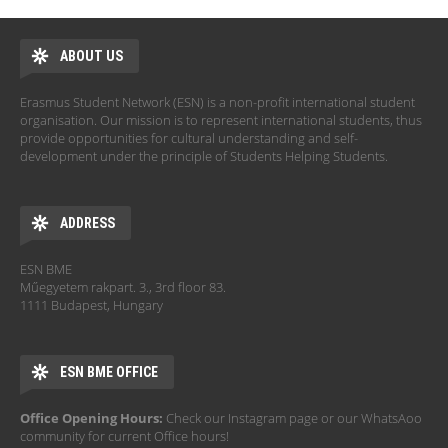
ABOUT US
Erasmus Student Network (ESN) is a non-profit international student
organisation. Our mission is to represent international students, thus
provide opportunities for cultural understanding and self-
development under the principle of Students Helping Students.
ADDRESS
ESN BME
Műegyetem rakpart. 3., 3rd floor 83.
1111 Budapest, Hungary
ESN BME OFFICE
Office Opening Hours:
Check our Instagram page or our WhatsAoo
community for current Office hours!