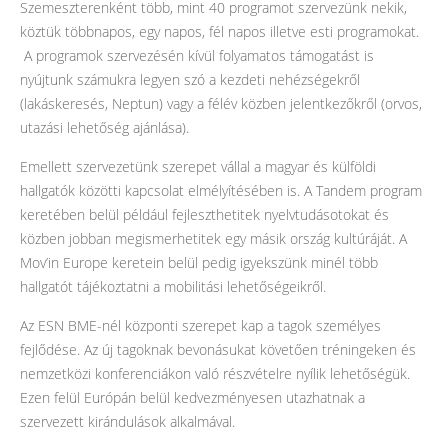
Szemeszterenként több, mint 40 programot szervezünk nekik,
köztük többnapos, egy napos, fél napos illetve esti programokat.
A programok szervezésén kívül folyamatos támogatást is
nyújtunk számukra legyen szó a kezdeti nehézségekről
(lakáskeresés, Neptun) vagy a félév közben jelentkezőkről (orvos,
utazási lehetőség ajánlása).
Emellett szervezetünk szerepet vállal a magyar és külföldi
hallgatók közötti kapcsolat elmélyítésében is. A Tandem program
keretében belül például fejleszthetitek nyelvtudásotokat és
közben jobban megismerhetitek egy másik ország kultúráját. A
Mov’in Europe keretein belül pedig igyekszünk minél több
hallgatót tájékoztatni a mobilitási lehetőségeikről.
Az ESN BME-nél központi szerepet kap a tagok személyes
fejlődése. Az új tagoknak bevonásukat követően tréningeken és
nemzetközi konferenciákon való részvételre nyílik lehetőségük.
Ezen felül Európán belül kedvezményesen utazhatnak a
szervezett kirándulások alkalmával.