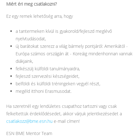
Miért éri meg csatlakozni?
Ez egy remek lehetőség arra, hogy
a tantermeken kívül is gyakorold/fejleszd meglévő
nyelvtudásodat,
új barátokat szerezz a világ bármely pontjáról: Amerikától -
Európa számos országán át - Koreáig mindenhonnan vannak
diákjaink,
felkészülj külföldi tanulmányaidra,
fejleszd szervezési készségeidet,
belföldi és külföldi tréningeken vegyél részt,
megéld itthoni Erasmusodat.
Ha szeretnél egy lendületes csapathoz tartozni vagy csak
felkeltettük érdeklődésedet, akkor várjuk jelentkezésedet a
csatlakozz@bme.esn.hu
e-mail címen!
ESN BME Mentor Team