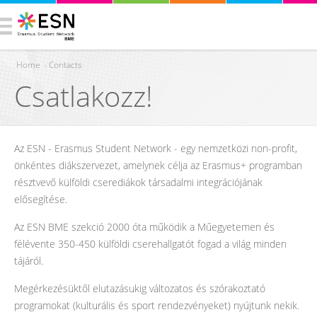
Home
›
Contacts
Csatlakozz!
You are here
Az ESN - Erasmus Student Network - egy nemzetközi non-profit,
önkéntes diákszervezet, amelynek célja az Erasmus+ programban
résztvevő külföldi cserediákok társadalmi integrációjának
elősegítése.
Az ESN BME szekció 2000 óta működik a Műegyetemen és
félévente 350-450 külföldi cserehallgatót fogad a világ minden
tájáról.
Megérkezésüktől elutazásukig változatos és szórakoztató
programokat (kulturális és sport rendezvényeket) nyújtunk nekik.